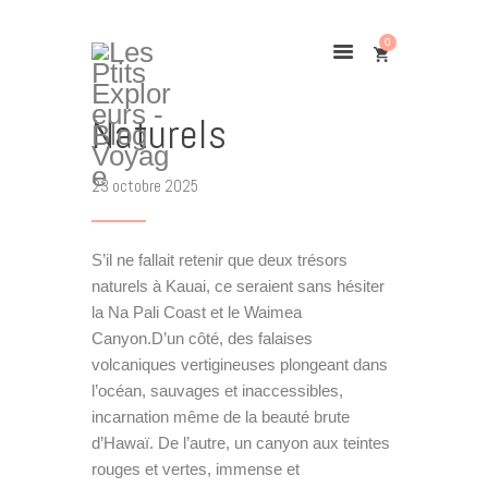
0
Kauai : Les Trésors
Naturels
Home
23 octobre 2025
TOUR DU MONDE
Destinations
S’il ne fallait retenir que deux trésors
Bons Plans
naturels à Kauai, ce seraient sans hésiter
À PROPOS
la Na Pali Coast et le Waimea
CONTACT
Canyon.D’un côté, des falaises
volcaniques vertigineuses plongeant dans
GALERIE
l’océan, sauvages et inaccessibles,
incarnation même de la beauté brute
d’Hawaï. De l’autre, un canyon aux teintes
rouges et vertes, immense et