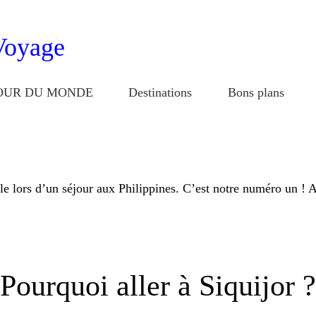
Home
TOUR DU MONDE
Destinations
OUR DU MONDE
Destinations
Bons plans
Bons Plans
À PROPOS
CONTACT
e lors d’un séjour aux Philippines. C’est notre numéro un ! 
GALERIE
Pourquoi aller à Siquijor ?