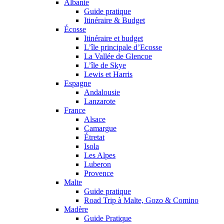
Albanie
Guide pratique
Itinéraire & Budget
Écosse
Itinéraire et budget
L’île principale d’Ecosse
La Vallée de Glencoe
L’île de Skye
Lewis et Harris
Espagne
Andalousie
Lanzarote
France
Alsace
Camargue
Étretat
Isola
Les Alpes
Luberon
Provence
Malte
Guide pratique
Road Trip à Malte, Gozo & Comino
Madère
Guide Pratique