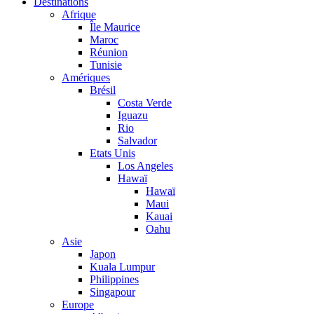
Destinations
Afrique
Île Maurice
Maroc
Réunion
Tunisie
Amériques
Brésil
Costa Verde
Iguazu
Rio
Salvador
Etats Unis
Los Angeles
Hawaï
Hawaï
Maui
Kauai
Oahu
Asie
Japon
Kuala Lumpur
Philippines
Singapour
Europe