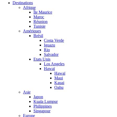
Destinations
Afrique
Île Maurice
Maroc
Réunion
Tunisie
Amériques
Brésil
Costa Verde
Iguazu
Rio
Salvador
Etats Unis
Los Angeles
Hawaï
Hawaï
Maui
Kauai
Oahu
Asie
Japon
Kuala Lumpur
Philippines
Singapour
Europe