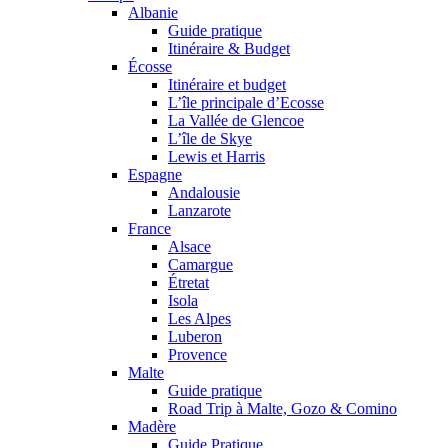
Albanie
Guide pratique
Itinéraire & Budget
Écosse
Itinéraire et budget
L’île principale d’Ecosse
La Vallée de Glencoe
L’île de Skye
Lewis et Harris
Espagne
Andalousie
Lanzarote
France
Alsace
Camargue
Étretat
Isola
Les Alpes
Luberon
Provence
Malte
Guide pratique
Road Trip à Malte, Gozo & Comino
Madère
Guide Pratique