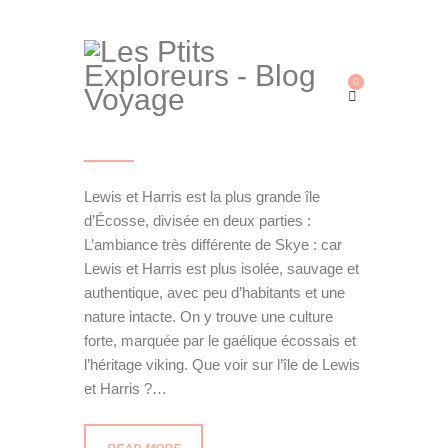
LEWIS ET HARRIS
0
8 septembre 2025
Home
TOUR DU MONDE
Lewis et Harris est la plus grande île
Destinations
d’Écosse, divisée en deux parties :
Bons Plans
L’ambiance très différente de Skye : car
Lewis et Harris est plus isolée, sauvage et
À PROPOS
authentique, avec peu d’habitants et une
CONTACT
nature intacte. On y trouve une culture
forte, marquée par le gaélique écossais et
GALERIE
l’héritage viking. Que voir sur l’île de Lewis
et Harris ?…