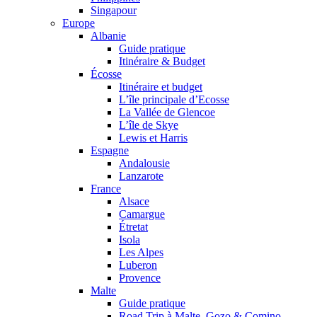
Singapour
Europe
Albanie
Guide pratique
Itinéraire & Budget
Écosse
Itinéraire et budget
L’île principale d’Ecosse
La Vallée de Glencoe
L’île de Skye
Lewis et Harris
Espagne
Andalousie
Lanzarote
France
Alsace
Camargue
Étretat
Isola
Les Alpes
Luberon
Provence
Malte
Guide pratique
Road Trip à Malte, Gozo & Comino