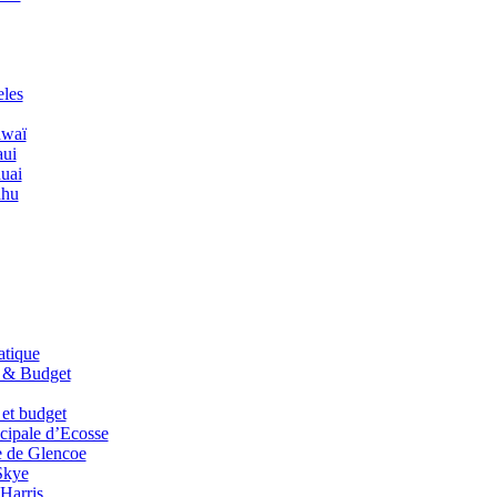
les
waï
ui
uai
hu
atique
e & Budget
e et budget
ncipale d’Ecosse
e de Glencoe
Skye
Harris