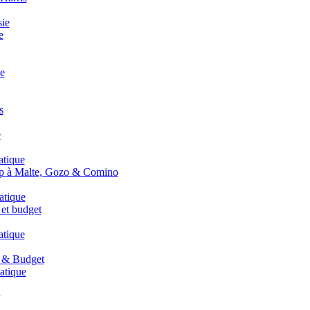
ie
e
e
s
e
atique
p à Malte, Gozo & Comino
atique
e et budget
atique
e & Budget
atique