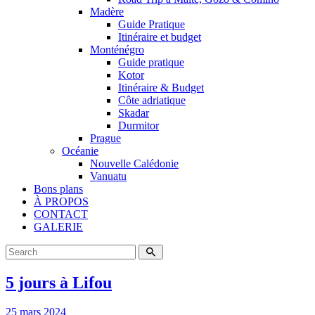
Madère
Guide Pratique
Itinéraire et budget
Monténégro
Guide pratique
Kotor
Itinéraire & Budget
Côte adriatique
Skadar
Durmitor
Prague
Océanie
Nouvelle Calédonie
Vanuatu
Bons plans
À PROPOS
CONTACT
GALERIE
5 jours à Lifou
25 mars 2024