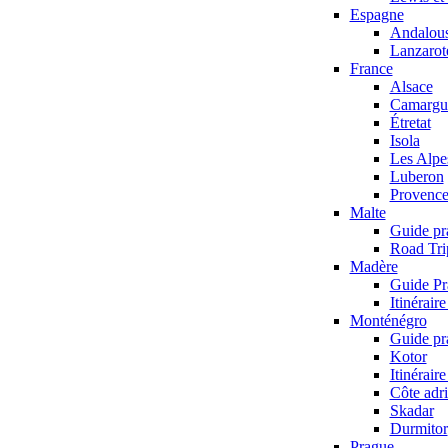
Espagne
Andalous
Lanzarot
France
Alsace
Camargu
Étretat
Isola
Les Alpe
Luberon
Provenc
Malte
Guide pr
Road Tri
Madère
Guide Pr
Itinérair
Monténégro
Guide pr
Kotor
Itinérair
Côte adri
Skadar
Durmitor
Prague