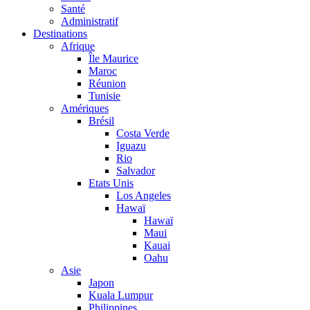
Santé
Administratif
Destinations
Afrique
Île Maurice
Maroc
Réunion
Tunisie
Amériques
Brésil
Costa Verde
Iguazu
Rio
Salvador
Etats Unis
Los Angeles
Hawaï
Hawaï
Maui
Kauai
Oahu
Asie
Japon
Kuala Lumpur
Philippines