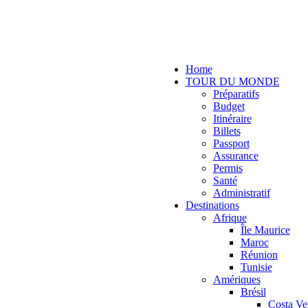
Home
TOUR DU MONDE
Préparatifs
Budget
Itinéraire
Billets
Passport
Assurance
Permis
Santé
Administratif
Destinations
Afrique
Île Maurice
Maroc
Réunion
Tunisie
Amériques
Brésil
Costa Ve