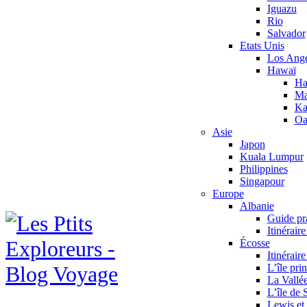
Iguazu
Rio
Salvador
Etats Unis
Los Ange
Hawaï
Ha
Ma
Ka
Oa
Asie
Japon
Kuala Lumpur
Philippines
Singapour
Europe
Albanie
Guide pr
Itinérair
Écosse
Itinérair
L’île pri
La Vallé
L’île de 
Lewis et 