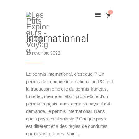
0
Permis
Internationnal
Home
10 novembre 2022
TOUR DU MONDE
Destinations
Le permis international, c’est quoi ? Un
Bons Plans
permis de conduire international ou PCI est
À PROPOS
la traduction officielle du permis français.
CONTACT
En effet, même en étant propriétaire d’un
permis français, dans certains pays, il est
GALERIE
demandé, le permis international. Dans
quels pays est il valable ? Chaque pays
est différent et a des règles de conduites
qui lui sont propres. Voici…