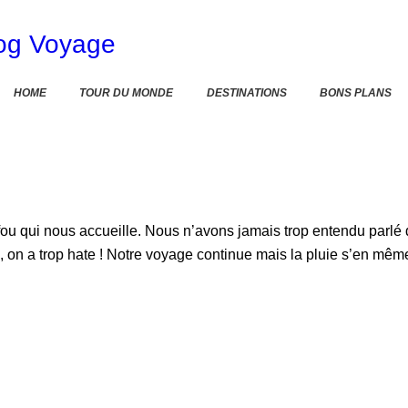
Home
TOUR DU MONDE
HOME
TOUR DU MONDE
DESTINATIONS
BONS PLANS
Destinations
Bons Plans
À PROPOS
Lifou qui nous accueille. Nous n’avons jamais trop entendu parlé 
on a trop hate ! Notre voyage continue mais la pluie s’en même s
CONTACT
GALERIE