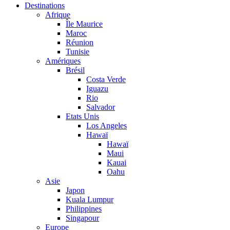
Destinations
Afrique
Île Maurice
Maroc
Réunion
Tunisie
Amériques
Brésil
Costa Verde
Iguazu
Rio
Salvador
Etats Unis
Los Angeles
Hawaï
Hawaï
Maui
Kauai
Oahu
Asie
Japon
Kuala Lumpur
Philippines
Singapour
Europe