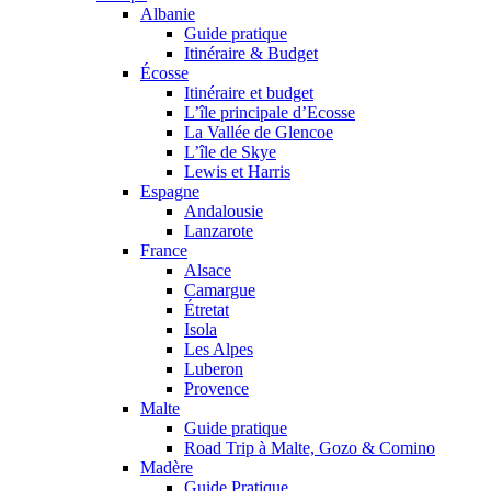
Albanie
Guide pratique
Itinéraire & Budget
Écosse
Itinéraire et budget
L’île principale d’Ecosse
La Vallée de Glencoe
L’île de Skye
Lewis et Harris
Espagne
Andalousie
Lanzarote
France
Alsace
Camargue
Étretat
Isola
Les Alpes
Luberon
Provence
Malte
Guide pratique
Road Trip à Malte, Gozo & Comino
Madère
Guide Pratique