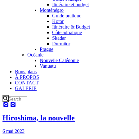
Itinéraire et budget
Monténégro
Guide pratique
Kotor
Itinéraire & Budget
Côte adriatique
Skadar
Durmitor
Prague
Océanie
Nouvelle Calédonie
Vanuatu
Bons plans
À PROPOS
CONTACT
GALERIE
Hiroshima, la nouvelle
6 mai 2023