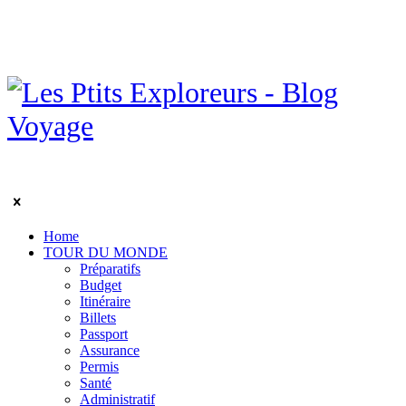
Home
TOUR DU MONDE
Préparatifs
Budget
Itinéraire
Billets
Passport
Assurance
Permis
Santé
Administratif