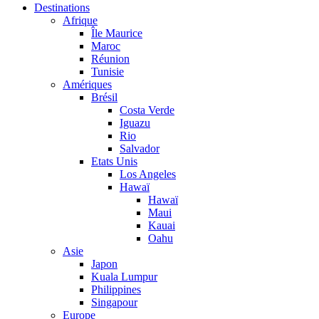
Destinations
Afrique
Île Maurice
Maroc
Réunion
Tunisie
Amériques
Brésil
Costa Verde
Iguazu
Rio
Salvador
Etats Unis
Los Angeles
Hawaï
Hawaï
Maui
Kauai
Oahu
Asie
Japon
Kuala Lumpur
Philippines
Singapour
Europe