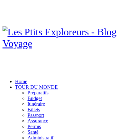
Home
TOUR DU MONDE
Préparatifs
Budget
Itinéraire
Billets
Passport
Assurance
Permis
Santé
Administratif