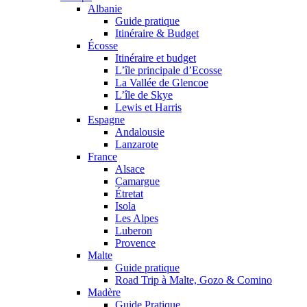
Albanie
Guide pratique
Itinéraire & Budget
Écosse
Itinéraire et budget
L’île principale d’Ecosse
La Vallée de Glencoe
L’île de Skye
Lewis et Harris
Espagne
Andalousie
Lanzarote
France
Alsace
Camargue
Étretat
Isola
Les Alpes
Luberon
Provence
Malte
Guide pratique
Road Trip à Malte, Gozo & Comino
Madère
Guide Pratique