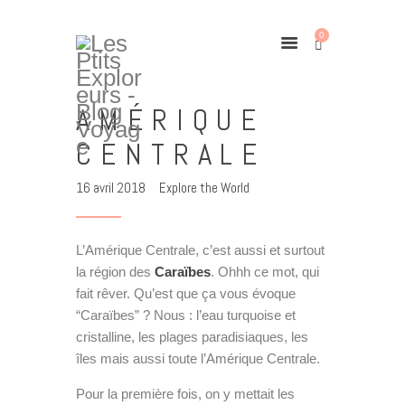
0
AMÉRIQUE
Home
CENTRALE
TOUR DU MONDE
16 avril 2018
Explore the World
Destinations
Bons Plans
À PROPOS
L’Amérique Centrale, c’est aussi et surtout
la région des
Caraïbes
. Ohhh ce mot, qui
CONTACT
fait rêver. Qu’est que ça vous évoque
GALERIE
“Caraïbes” ? Nous : l’eau turquoise et
cristalline, les plages paradisiaques, les
îles mais aussi toute l’Amérique Centrale.
Pour la première fois, on y mettait les