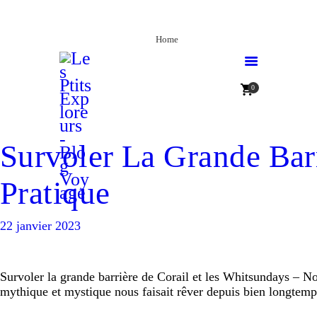
Home
Home
TOUR DU MONDE
TOUR DU MONDE
Destinations
0
Destinations
Bons Plans
Bons plans
Survoler La Grande Bar
À PROPOS
À PROPOS
CONTACT
Pratique
CONTACT
GALERIE
22 janvier 2023
GALERIE
Survoler la grande barrière de Corail et les Whitsundays – Not
mythique et mystique nous faisait rêver depuis bien longtemp