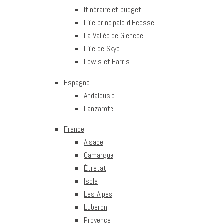
Itinéraire et budget
L’île principale d’Ecosse
La Vallée de Glencoe
L’île de Skye
Lewis et Harris
Espagne
Andalousie
Lanzarote
France
Alsace
Camargue
Étretat
Isola
Les Alpes
Luberon
Provence