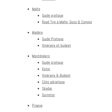
Malte
Guide pratique
Road Trip à Malte, Gozo & Comino
Madère
Guide Pratique
Itinéraire et budget
Monténégro
Guide pratique
Kotor
Itinéraire & Budget
Côte adriatique
Skadar
Durmitor
Prague