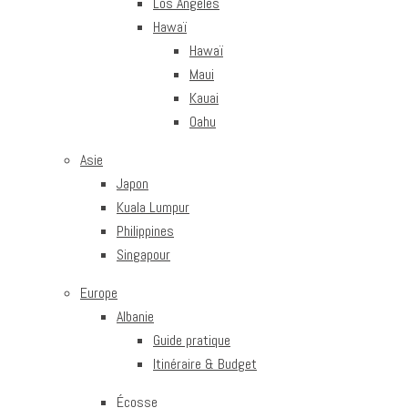
Los Angeles
Hawaï
Hawaï
Maui
Kauai
Oahu
Asie
Japon
Kuala Lumpur
Philippines
Singapour
Europe
Albanie
Guide pratique
Itinéraire & Budget
Écosse