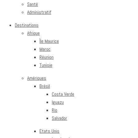
Santé
Administratif
Destinations
Afrique
Île Maurice
Maroc
Réunion
Tunisie
Amériques
Brésil
Costa Verde
Iguazu
Rio
Salvador
Etats Unis