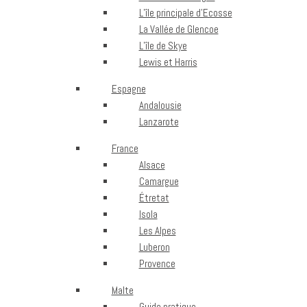
L’île principale d’Ecosse
La Vallée de Glencoe
L’île de Skye
Lewis et Harris
Espagne
Andalousie
Lanzarote
France
Alsace
Camargue
Étretat
Isola
Les Alpes
Luberon
Provence
Malte
Guide pratique