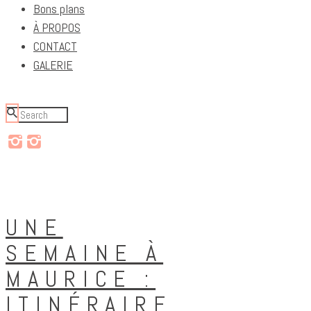
Bons plans
À PROPOS
CONTACT
GALERIE
UNE
SEMAINE À
MAURICE :
ITINÉRAIRE,