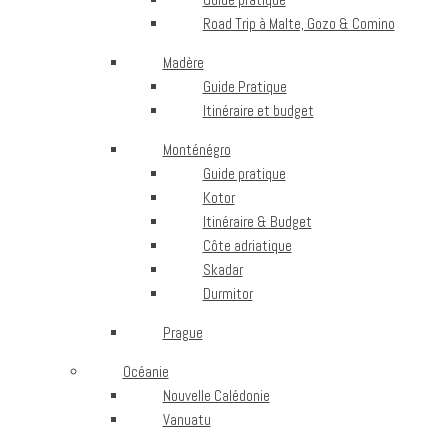
Road Trip à Malte, Gozo & Comino
Madère
Guide Pratique
Itinéraire et budget
Monténégro
Guide pratique
Kotor
Itinéraire & Budget
Côte adriatique
Skadar
Durmitor
Prague
Océanie
Nouvelle Calédonie
Vanuatu