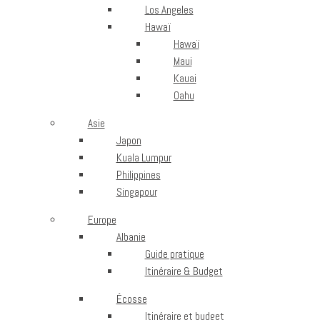
Los Angeles
Hawaï
Hawaï
Maui
Kauai
Oahu
Asie
Japon
Kuala Lumpur
Philippines
Singapour
Europe
Albanie
Guide pratique
Itinéraire & Budget
Écosse
Itinéraire et budget