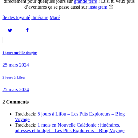
directement pour quelques jours sur
grande terre
! Et si tu veux plus
d’aventures ça se passe aussi sur
instagram
😊
île des loyauté
itinéraire
Maré
Navigation
Previous
post:
de
4 jours sur l’île des pins
l’article
25 mars 2024
Next
5 jours à Lifou
post:
25 mars 2024
2 Comments
Trackback:
5 jours à Lifou – Les Ptits Exploreurs – Blog
Voyage
Trackback:
1 mois en Nouvelle Calédonie : itinéraires,
adresses et budget – Les Ptits Exploreurs – Blog Voyage