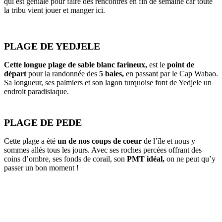
qui est géniale pour faire des rencontres en fin de semaine car toute
la tribu vient jouer et manger ici.
PLAGE DE YEDJELE
Cette longue plage de sable blanc farineux,
est le
point de
départ
pour la randonnée des
5 baies,
en passant par le Cap Wabao.
Sa longueur, ses palmiers et son lagon turquoise font de Yedjele un
endroit paradisiaque.
PLAGE DE PEDE
Cette plage a été
un de nos coups de coeur
de l’île et nous y
sommes allés tous les jours. Avec ses roches percées offrant des
coins d’ombre, ses fonds de corail, son
PMT idéal,
on ne peut qu’y
passer un bon moment !