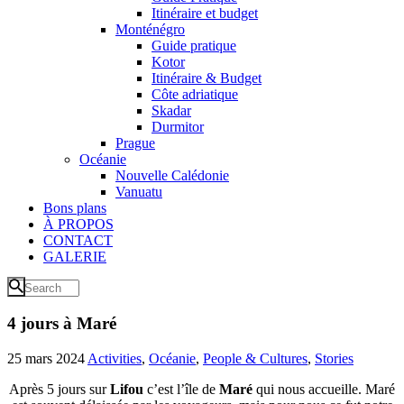
Itinéraire et budget
Monténégro
Guide pratique
Kotor
Itinéraire & Budget
Côte adriatique
Skadar
Durmitor
Prague
Océanie
Nouvelle Calédonie
Vanuatu
Bons plans
À PROPOS
CONTACT
GALERIE
4 jours à Maré
25 mars 2024
Activities
,
Océanie
,
People & Cultures
,
Stories
Après 5 jours sur
Lifou
c’est l’île de
Maré
qui nous accueille. Maré