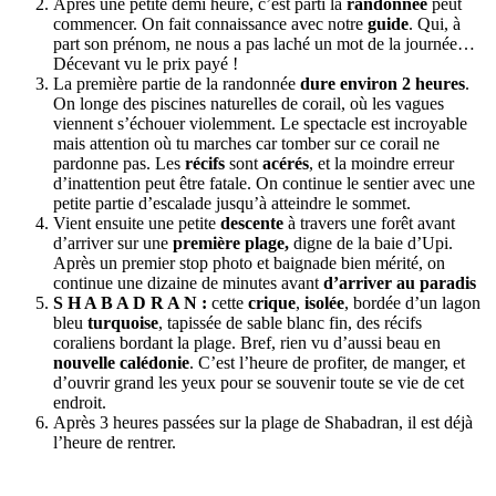
Après une petite demi heure, c’est parti la
randonnée
peut
commencer. On fait connaissance avec notre
guide
. Qui, à
part son prénom, ne nous a pas laché un mot de la journée…
Décevant vu le prix payé !
La première partie de la randonnée
dure environ 2 heures
.
On longe des piscines naturelles de corail, où les vagues
viennent s’échouer violemment. Le spectacle est incroyable
mais attention où tu marches car tomber sur ce corail ne
pardonne pas. Les
récifs
sont
acérés
, et la moindre erreur
d’inattention peut être fatale. On continue le sentier avec une
petite partie d’escalade jusqu’à atteindre le sommet.
Vient ensuite une petite
descente
à travers une forêt avant
d’arriver sur une
première plage,
digne de la baie d’Upi.
Après un premier stop photo et baignade bien mérité, on
continue une dizaine de minutes avant
d’arriver au paradis
S H A B A D R A N :
cette
crique
,
isolée
, bordée d’un lagon
bleu
turquoise
, tapissée de sable blanc fin, des récifs
coraliens bordant la plage. Bref, rien vu d’aussi beau en
nouvelle
calédonie
. C’est l’heure de profiter, de manger, et
d’ouvrir grand les yeux pour se souvenir toute se vie de cet
endroit.
Après 3 heures passées sur la plage de Shabadran, il est déjà
l’heure de rentrer.