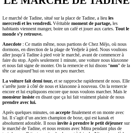
LE MARCHÉ DE TADINE
Le marché de Tadine, situé sur la place de Tadine, a lieu
les
mercredi et les vendredi.
Véritable
moment de partage,
les
habitants viennent manger, boire un café et jouer aux cartes.
Tout le
monde s’y retrouve.
Anecdote
: Ce matin même, nous partions de Chez Méjo, où nous
dormons, en direction de la plage de Yedjele à pied. Nous voulions
aller jusqu’à Tadine à pied voir le marché, avant de commencer à
faire du stop. Après seulement 1 minute, une voiture nous klaxonne
et nous fait signe de monter. On la remercie et lui disons “
non
” de la
tête car aujourd’hui on veut un peu marcher.
La voiture fait demi tour,
et se rapproche rapidement de nous. Elle
s’arrête juste à côté de nous et klaxonne à nouveau. On la remercie
encore et lui expliquons encore que nous voulons marcher. Mais le
monsieur
insiste
en disant que ça lui fait vraiment plaisir de nous
prendre avec lui.
Après quelques minutes, on
accepte
finalement et on monte avec
lui. Il s’agit d’un ancien champion de boxe, qui est kanak et
absolument adorable. Il nous
invite à prendre le petit déjeuner
sur
le marché de Tadine, et nous restons avec Mitra pendant plus de