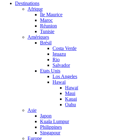
Destinations
Afrique
Île Maurice
Maroc
Réunion
Tunisie
Amériques
Brésil
Costa Verde
Iguazu
Rio
Salvador
Etats Unis
Los Angeles
Hawaï
Hawaï
Maui
Kauai
Oahu
Asie
Japon
Kuala Lumpur
Philippines
Singapour
Europe