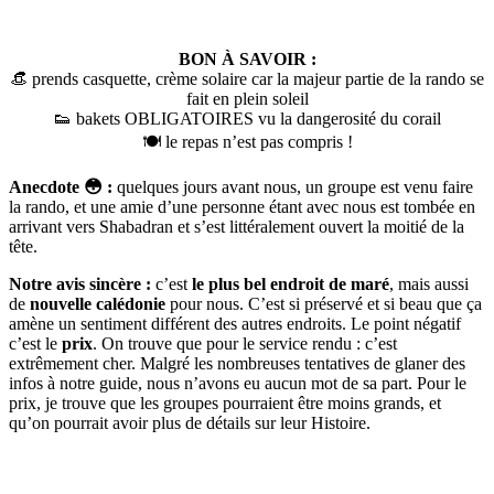
BON À SAVOIR :
👒 prends casquette, crème solaire car la majeur partie de la rando se
fait en plein soleil
👟 bakets OBLIGATOIRES vu la dangerosité du corail
🍽️ le repas n’est pas compris !
Anecdote 😳 :
quelques jours avant nous, un groupe est venu faire
la rando, et une amie d’une personne étant avec nous est tombée en
arrivant vers Shabadran et s’est littéralement ouvert la moitié de la
tête.
Notre avis sincère :
c’est
le plus bel endroit de maré
, mais aussi
de
nouvelle calédonie
pour nous. C’est si préservé et si beau que ça
amène un sentiment différent des autres endroits. Le point négatif
c’est le
prix
. On trouve que pour le service rendu : c’est
extrêmement cher. Malgré les nombreuses tentatives de glaner des
infos à notre guide, nous n’avons eu aucun mot de sa part. Pour le
prix, je trouve que les groupes pourraient être moins grands, et
qu’on pourrait avoir plus de détails sur leur Histoire.