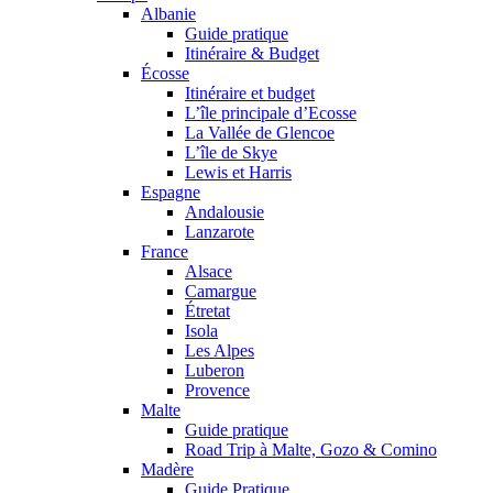
Albanie
Guide pratique
Itinéraire & Budget
Écosse
Itinéraire et budget
L’île principale d’Ecosse
La Vallée de Glencoe
L’île de Skye
Lewis et Harris
Espagne
Andalousie
Lanzarote
France
Alsace
Camargue
Étretat
Isola
Les Alpes
Luberon
Provence
Malte
Guide pratique
Road Trip à Malte, Gozo & Comino
Madère
Guide Pratique