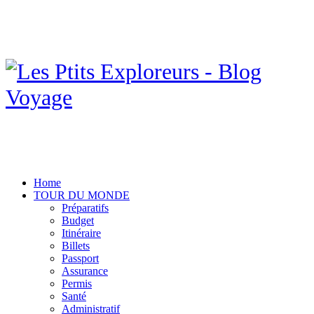
Home
TOUR DU MONDE
Préparatifs
Budget
Itinéraire
Billets
Passport
Assurance
Permis
Santé
Administratif