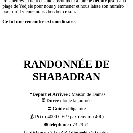
trois heures. Il tient ensuite absolument à faire le
détour
jusqu’à la
plage de Yedjele pour nous y emmener et nous laisse son numéro
pour qu’il vienne nous chercher ce soir.
Ce fut une rencontre extraordinaire.
RANDONNÉE DE
SHABADRAN
📍
Départ et Arrivée :
Maison de Damas
⏳
Durée :
toute la journée
⛔
Guide
obligatoire
💰
Prix :
4000 CFP / pax (environ 40€)
☎️
téléphone :
73 29 71
📈
distance :
7 km AR /
dénivelé :
50 mètres