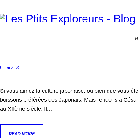
Home
TOUR DU MONDE
Destinations
LES SECRETS D’UNE CÉR
Bons Plans
À PROPOS
6 mai 2023
CONTACT
Si vous aimez la culture japonaise, ou bien que vous ê
GALERIE
boissons préférées des Japonais. Mais rendons à César ce
au XIIème siècle. Il…
READ MORE